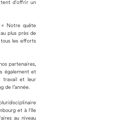
nt d'offrir un 
 « Notre quête 
au plus près de 
ous les efforts 
os partenaires, 
s également et 
ravail et leur 
ng de l’année.
ridisciplinaire 
ourg et à l'île 
aires au niveau 