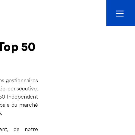
 Top 50
 gestionnaires 
ée consécutive. 
50 Independent 
obale du marché 
.
ent, de notre 