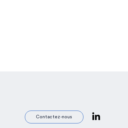
Contactez-nous
us Pleion figure pour la
ème année consécutive