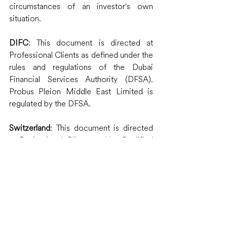
circumstances of an investor's own 
situation.
DIFC
: This document is directed at 
Professional Clients as defined under the 
rules and regulations of the Dubai 
Financial Services Authority (DFSA). 
Probus Pleion Middle East Limited is 
regulated by the DFSA.
Switzerland
: This document is directed 
at Professional Clients and/or Qualified 
Investors as defined under the rules and 
regulations of the Swiss Financial 
Market Supervisory Authority (FINMA). 
Probus Pleion Suisse SA is regulated by 
the FINMA.
Mauritius
: This document is directed at 