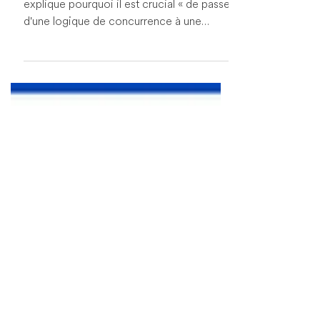
Patrick Humbert-Verri, de Probus Pleion,
explique pourquoi il est crucial « de passer
d'une logique de concurrence à une
logique de...